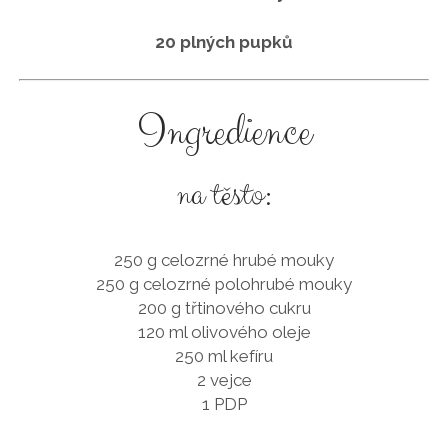
20 plných pupků
Ingredience
na těsto:
250 g celozrné hrubé mouky
250 g celozrné polohrubé mouky
200 g třtinového cukru
120 ml olivového oleje
250 ml kefíru
2 vejce
1 PDP