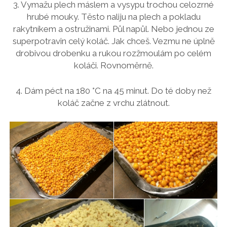
3. Vymažu plech máslem a vysypu trochou celozrné
hrubé mouky. Těsto naliju na plech a pokladu
rakytníkem a ostružinami. Půl napůl. Nebo jednou ze
superpotravin celý koláč. Jak chceš. Vezmu ne úplně
drobivou drobenku a rukou rozžmoulám po celém
koláči. Rovnoměrně.
4. Dám péct na 180 °C na 45 minut. Do té doby než
koláč začne z vrchu zlátnout.