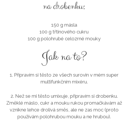
na drobenku:
150 g másla
100 g třtinového cukru
100 g polohrubé celozrné mouky
Jak na to?
1. Připravím si těsto ze všech surovin v mém super
multifunkčním mixéru.
2. Než se mi těsto umixuje, připravím si drobenku.
Změklé máslo, cukr a mouku rukou promačkávám až
vznikne lehce drolivá směs, ale ne zas moc (proto
používám polohrubou mouku a ne hrubou).