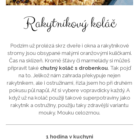
Rakytníkový koláč
Podzim už prolézá skrz dveře i okna a rakytníkové
stromy jsou obsypané malými oranžovými kuličkami.
Čas na sklizeň. Kromě šťávy či marmelády si můžeš
připravit také
chutný koláč s drobenkou
. Tak pojď
na to. Jelikož nám zahrada překypuje nejen
rakytníkem, ale i ostružinami, řízla jsem ho při druhém
pokusu půl napůl. Ať si vybere vopravdicky každý. A
když už na koláč použiji takové superpotraviny jako
rakytník a ostružiny, použiju taky zdravější variantu
mouky. Mouku celozrnou.
1 hodina v kuchyni